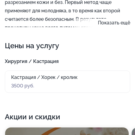
разрезанием кожи и без. Первый метод чаще
применяют для молодняка, в то время как второй
считается более безопасным. В результате
Показать ещё
процедуры чаще всего питомец становится более
мирным, а его шкурка обретает здоровый внешний
Цены на услугу
вид.
Хирургия / Кастрация
Кастрация / Хорек / кролик
3500 руб.
Акции и скидки